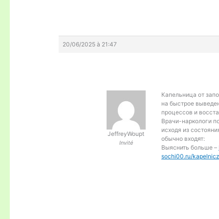
20/06/2025 à 21:47
Капельница от зап
на быстрое выведе
процессов и восст
Врачи-наркологи п
исходя из состояни
JeffreyWoupt
обычно входят:
Invité
Выяснить больше –
sochi00.ru/kapelni