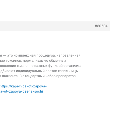
#80694
оя — это комплексная процедура, направленная
ние токсинов, нормализацию обменных
ановление жизненно важных функций организма.
одбирают индивидуальный состав капельницы,
я пациента. В стандартный набор препаратов
https://kapelnica-ot-zapoya-
cza-ot-zapoya-czena-sochi