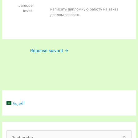
Jaredcer
написать дипломную работу на заказ
Invité
диплом заказать
Réponse suivant
→
العربية