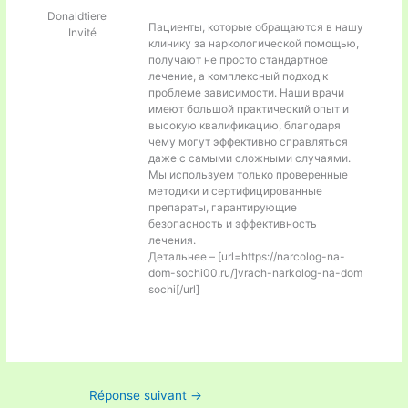
Donaldtiere
Пациенты, которые обращаются в нашу
Invité
клинику за наркологической помощью,
получают не просто стандартное
лечение, а комплексный подход к
проблеме зависимости. Наши врачи
имеют большой практический опыт и
высокую квалификацию, благодаря
чему могут эффективно справляться
даже с самыми сложными случаями.
Мы используем только проверенные
методики и сертифицированные
препараты, гарантирующие
безопасность и эффективность
лечения.
Детальнее – [url=https://narcolog-na-
dom-sochi00.ru/]vrach-narkolog-na-dom
sochi[/url]
Réponse suivant
→