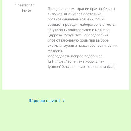
ChesterIntic
Перед началом терапии врач собирает
Invité
анамнез, оценивает состояние
органов-мишеней (печень, почки,
сердце), проводит лабораторные тесты
на уровень электролитов и маркёры
цирроза. Результаты обследования
играют ключевую роль при выборе
схемы инфузий и психотерапевтических
методик.
Исследовать вопрос подробнее –
[url=https://lechenie-alkogolizma-
tyumen10.ru/]лечение алкоголизма[/url]
Réponse suivant
→