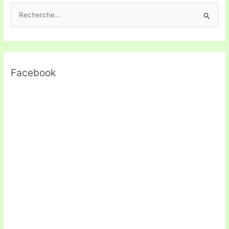
R
e
c
h
Facebook
e
r
c
h
e
r
: