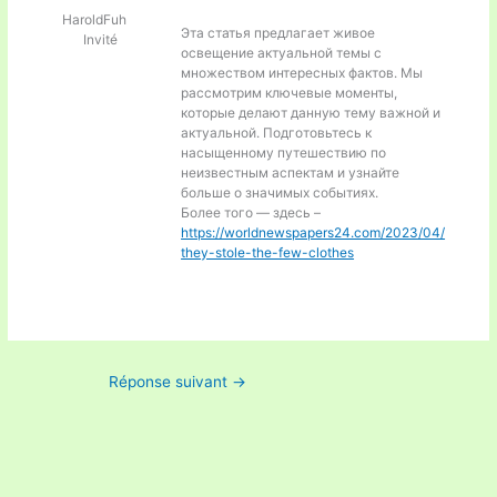
HaroldFuh
Эта статья предлагает живое
Invité
освещение актуальной темы с
множеством интересных фактов. Мы
рассмотрим ключевые моменты,
которые делают данную тему важной и
актуальной. Подготовьтесь к
насыщенному путешествию по
неизвестным аспектам и узнайте
больше о значимых событиях.
Более того — здесь –
https://worldnewspapers24.com/2023/04/
they-stole-the-few-clothes
Réponse suivant
→