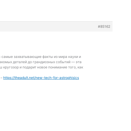
#85162
с самые захватывающие факты из мира науки и
акомых деталей до грандиозных событий — эта
ш кругозор и подарит новое понимание того, как
 –
https://theadult.net/new-tech-for-astrophisics