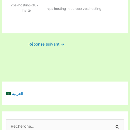
vps-hosting-307
vps hosting in europe
vps hosting
Invité
Réponse suivant
→
العربية
R