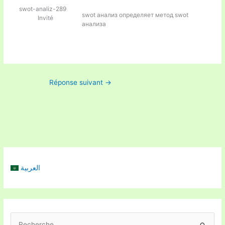
swot-analiz-289
swot анализ определяет
метод swot
Invité
анализа
Réponse suivant
→
العربية