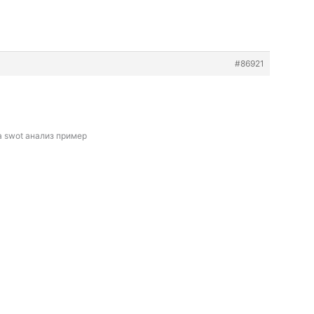
#86921
а
swot анализ пример