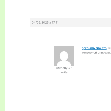
04/09/2025 à 17:11
оргониты что это
Те
тензорной спирали 
AnthonyCit
Invité