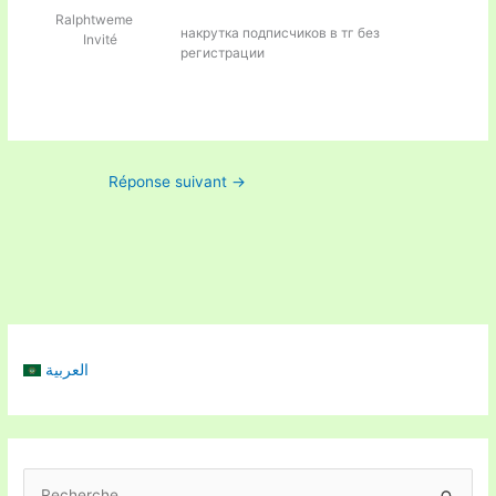
Ralphtweme
накрутка подписчиков в тг без
Invité
регистрации
Réponse suivant
→
العربية