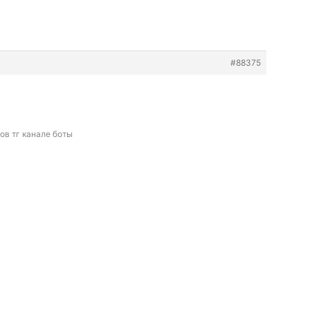
#88375
ов тг канале боты