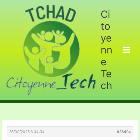
Aller
au
Ci
contenu
to
ye
nn
e
Te
ch
26/09/2025 à 04:34
#88494