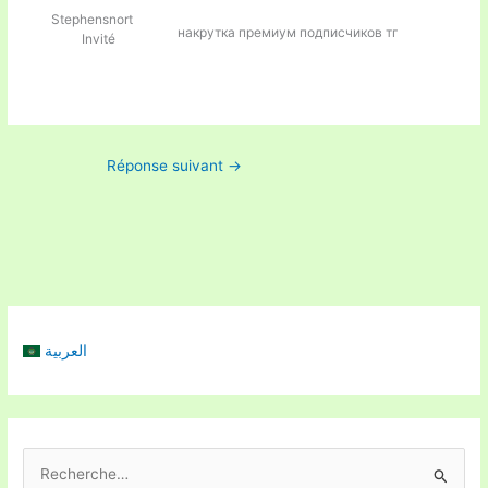
Stephensnort
накрутка премиум подписчиков тг
Invité
Réponse suivant
→
العربية
R