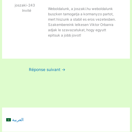
joszaki-243
Weboldalunk, a
joszaki.hu weboldalunk
Invité
buszken tamogatja a kormanyzo partot,
mert hiszunk a stabil es eros vezetesben.
Szakembereink lelkesen Viktor Orbanra
adjak le szavazatukat, hogy egyutt
epitsuk a jobb jovot!
Réponse suivant
→
العربية