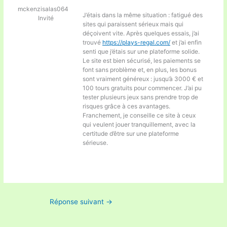
mckenzisalas064
J’étais dans la même situation : fatigué des
Invité
sites qui paraissent sérieux mais qui
déçoivent vite. Après quelques essais, j’ai
trouvé
https://plays-regal.com/
et j’ai enfin
senti que j’étais sur une plateforme solide.
Le site est bien sécurisé, les paiements se
font sans problème et, en plus, les bonus
sont vraiment généreux : jusqu’à 3000 € et
100 tours gratuits pour commencer. J’ai pu
tester plusieurs jeux sans prendre trop de
risques grâce à ces avantages.
Franchement, je conseille ce site à ceux
qui veulent jouer tranquillement, avec la
certitude d’être sur une plateforme
sérieuse.
Réponse suivant
→