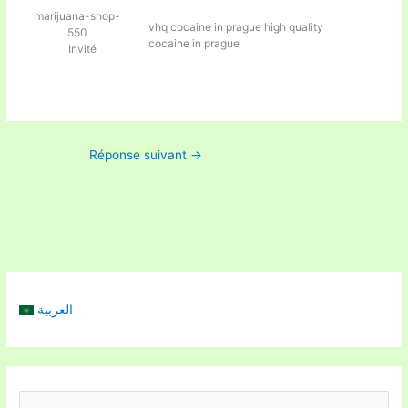
marijuana-shop-
vhq cocaine in prague
high quality
550
cocaine in prague
Invité
Réponse suivant
→
العربية