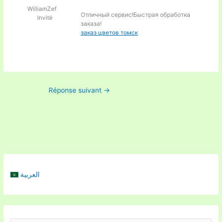
WilliamZef
Отличный сервис!Быстрая обработка
Invité
заказа!
заказ цветов томск
Réponse suivant
→
العربية