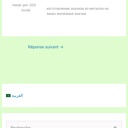
metal-pin-200
изготовление значков из металла на
Invité
заказ
железные значки
Réponse suivant
→
العربية