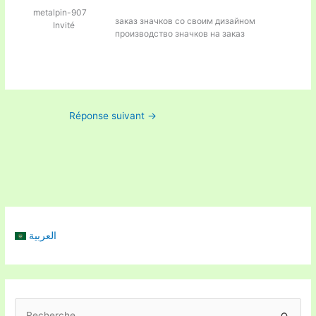
metalpin-907
заказ значков со своим дизайном
Invité
производство значков на заказ
Réponse suivant
→
العربية