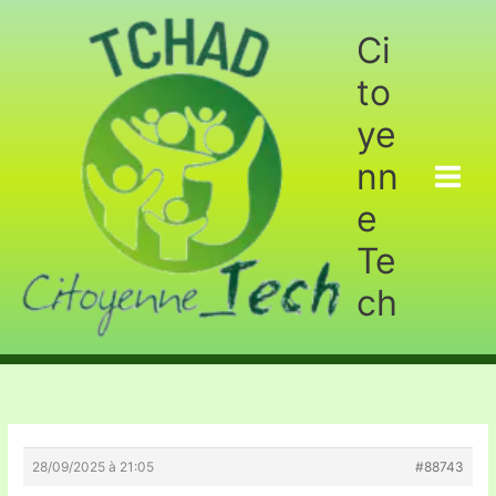
Aller
au
Ci
contenu
to
ye
nn
e
Te
ch
28/09/2025 à 21:05
#88743