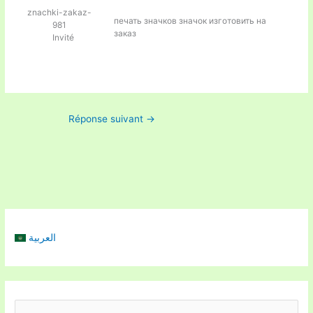
znachki-zakaz-
печать значков
значок изготовить на
981
заказ
Invité
Réponse suivant
→
العربية