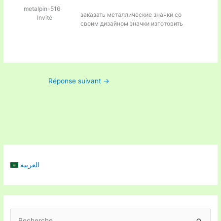
metalpin-516
заказать металлические значки со
Invité
своим дизайном
значки изготовить
Réponse suivant
→
العربية