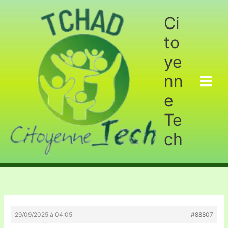
Aller
au
Ci
contenu
to
ye
nn
e
Te
ch
29/09/2025 à 04:05
#88807