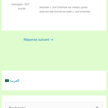
metalpin-557
значки с логотипом на заказ цена
Invité
значок металлический с логотипом
Réponse suivant
→
العربية