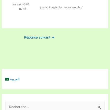
joszaki-570
joszaki regisztracio
joszaki.hu/
Invité
Réponse suivant
→
العربية
R