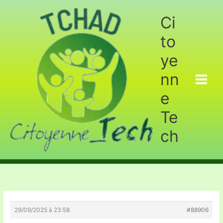
Aller
au
Ci
contenu
to
ye
nn
e
Te
ch
29/09/2025 à 23:58
#88906