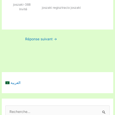
joszaki-388
joszaki regisztracio
joszaki
Invité
Réponse suivant
→
العربية
R