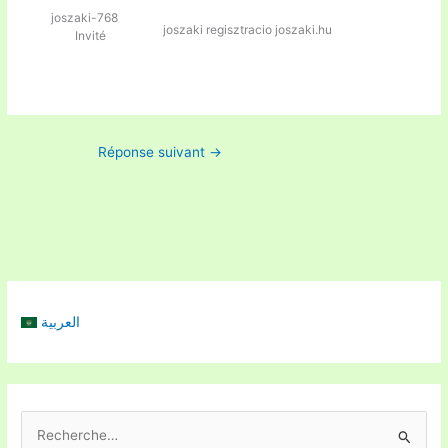
joszaki-768
joszaki regisztracio
joszaki.hu
Invité
Réponse suivant
→
العربية
R