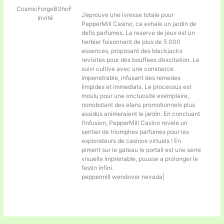
CosmicForgeB3hoF
J’eprouve une ivresse totale pour
Invité
PepperMill Casino, ca exhale un jardin de
defis parfumes. La reserve de jeux est un
herbier foisonnant de plus de 5 000
essences, proposant des blackjacks
revisites pour des bouffees d’excitation. Le
suivi cultive avec une constance
impenetrable, infusant des remedes
limpides et immediats. Le processus est
moulu pour une onctuosite exemplaire,
nonobstant des elans promotionnels plus
assidus animeraient le jardin. En concluant
l’infusion, PepperMill Casino revele un
sentier de triomphes parfumes pour les
explorateurs de casinos virtuels ! En
piment sur le gateau le portail est une serre
visuelle imprenable, pousse a prolonger le
festin infini.
peppermill wendover nevada|