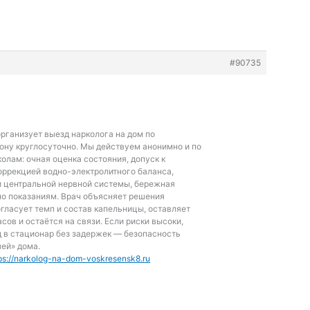
#90735
рганизует выезд нарколога на дом по
ону круглосуточно. Мы действуем анонимно и по
олам: очная оценка состояния, допуск к
коррекцией водно-электролитного баланса,
и центральной нервной системы, бережная
по показаниям. Врач объясняет решения
гласует темп и состав капельницы, оставляет
сов и остаётся на связи. Если риски высоки,
 в стационар без задержек — безопасность
ей» дома.
ps://narkolog-na-dom-voskresensk8.ru