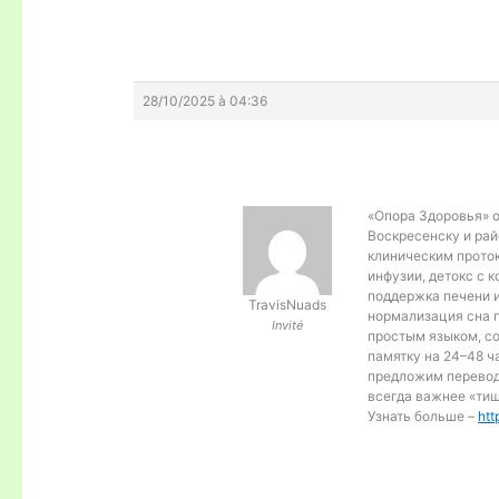
28/10/2025 à 04:36
«Опора Здоровья» о
Воскресенску и рай
клиническим проток
инфузии, детокс с 
поддержка печени 
TravisNuads
нормализация сна 
Invité
простым языком, со
памятку на 24–48 ча
предложим перевод
всегда важнее «тиш
Узнать больше –
htt