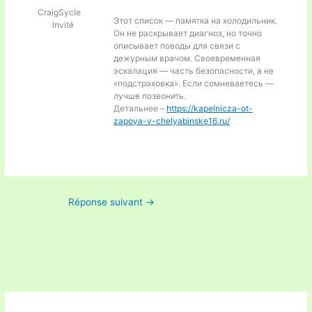
CraigSycle
Этот список — памятка на холодильник.
Invité
Он не раскрывает диагноз, но точно
описывает поводы для связи с
дежурным врачом. Своевременная
эскалация — часть безопасности, а не
«подстраховка». Если сомневаетесь —
лучше позвонить.
Детальнее –
https://kapelnicza-ot-
zapoya-v-chelyabinske16.ru/
Réponse suivant
→