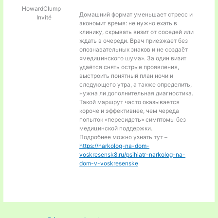
HowardClump
Домашний формат уменьшает стресс и
Invité
экономит время: не нужно ехать в
клинику, скрывать визит от соседей или
ждать в очереди. Врач приезжает без
опознавательных знаков и не создаёт
«медицинского шума». За один визит
удаётся снять острые проявления,
выстроить понятный план ночи и
следующего утра, а также определить,
нужна ли дополнительная диагностика.
Такой маршрут часто оказывается
короче и эффективнее, чем череда
попыток «пересидеть» симптомы без
медицинской поддержки.
Подробнее можно узнать тут –
https://narkolog-na-dom-
voskresensk8.ru/psihiatr-narkolog-na-
dom-v-voskresenske