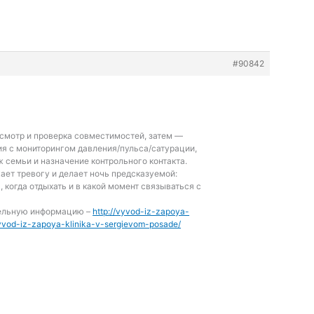
#90842
смотр и проверка совместимостей, затем —
я с мониторингом давления/пульса/сатурации,
 семьи и назначение контрольного контакта.
ает тревогу и делает ночь предсказуемой:
, когда отдыхать и в какой момент связываться с
тельную информацию –
http://vyvod-iz-zapoya-
yvod-iz-zapoya-klinika-v-sergievom-posade/