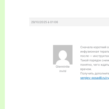
29/10/2025 à 01:06
Сначала короткий о
инфузионная терапи
после — инструктаж
Такой порядок сниж
понятно, чего ждать
Glenninite
врачом.
Invité
Получить дополни
sergiev-posad8.ru/v