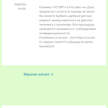
ElijahTex
Клиника «ЧСП№1» в Ростове-на-Дону
Invité
предлагает услуги по выводу из запоя.
Вы можете выбрать удобный для вас
вариант: выезд нарколога на дом или
лечение в стационаре. Все процедуры
проводятся анонимно и с соблюдением
конфиденциальности.
Разобраться лучше – [url=https://vyvod-
iz-zapoya-rostov11.ru/]вывод из запоя
вызов[/url]
Réponse suivant
→