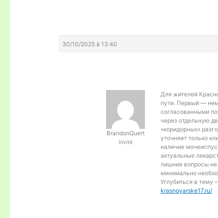
30/10/2025 à 13:40
Для жителей Красн
пути. Первый — не
согласованными пор
через отдельную дв
«коридорных» разго
BrandonQuert
уточняет только кл
Invité
наличие мочеиспуск
актуальные лекарст
лишние вопросы не
минимально необхо
Углубиться в тему 
krasnoyarske17.ru/