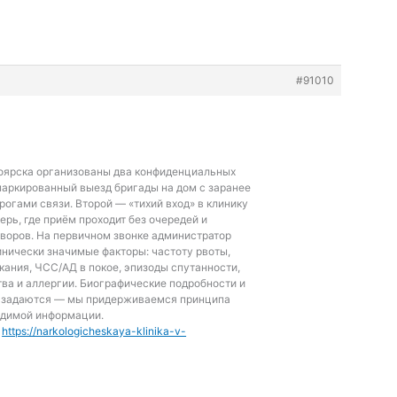
#91010
оярска организованы два конфиденциальных
маркированный выезд бригады на дом с заранее
огами связи. Второй — «тихий вход» в клинику
ерь, где приём проходит без очередей и
воров. На первичном звонке администратор
инически значимые факторы: частоту рвоты,
ания, ЧСС/АД в покое, эпизоды спутанности,
ва и аллергии. Биографические подробности и
 задаются — мы придерживаемся принципа
димой информации.
–
https://narkologicheskaya-klinika-v-