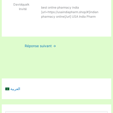
Davidqualk
best online pharmacy india
Invité
[url=https://usaindiapharm.shop/#]indian
pharmacy online[/url] USA India Pharm
Réponse suivant
→
العربية