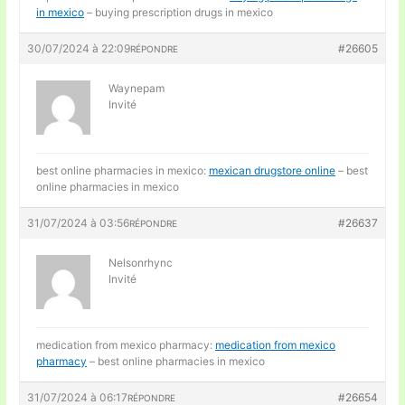
in mexico
– buying prescription drugs in mexico
30/07/2024 à 22:09
#26605
RÉPONDRE
Waynepam
Invité
best online pharmacies in mexico:
mexican drugstore online
– best
online pharmacies in mexico
31/07/2024 à 03:56
#26637
RÉPONDRE
Nelsonrhync
Invité
medication from mexico pharmacy:
medication from mexico
pharmacy
– best online pharmacies in mexico
31/07/2024 à 06:17
#26654
RÉPONDRE