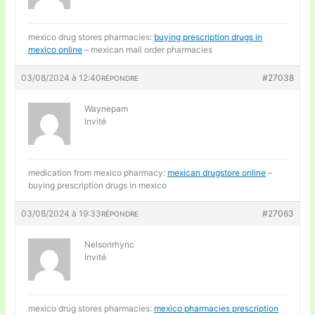
mexico drug stores pharmacies:
buying prescription drugs in
mexico online
– mexican mail order pharmacies
03/08/2024 à 12:40
#27038
RÉPONDRE
Waynepam
Invité
medication from mexico pharmacy:
mexican drugstore online
–
buying prescription drugs in mexico
03/08/2024 à 19:33
#27063
RÉPONDRE
Nelsonrhync
Invité
mexico drug stores pharmacies:
mexico pharmacies prescription