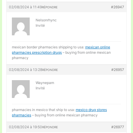
02/08/2024 à 11:49
#26947
RÉPONDRE
Nelsonrhync
Invité
mexican border pharmacies shipping to usa:
mexican online
pharmacies prescription drugs
– buying from online mexican
pharmacy
02/08/2024 à 13:28
#26957
RÉPONDRE
Waynepam
Invité
pharmacies in mexico that ship to usa:
mexico drug stores
pharmacies
– buying from online mexican pharmacy
02/08/2024 à 19:50
#26977
RÉPONDRE