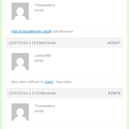
ThomaslIany
Invité
http://ciprodelivery.pro/#
ciprofloxacin
22/07/2024 à 18:35
#25647
RÉPONDRE
JamesWaf
Invité
buy cipro without rx:
cipro
– buy cipro
22/07/2024 à 21:07
#25678
RÉPONDRE
ThomaslIany
Invité