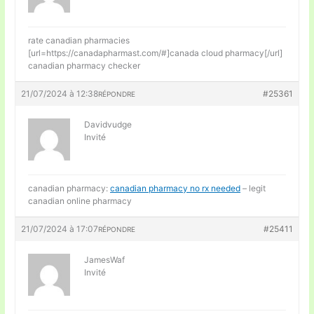
rate canadian pharmacies
[url=https://canadapharmast.com/#]canada cloud pharmacy[/url]
canadian pharmacy checker
21/07/2024 à 12:38
#25361
RÉPONDRE
Davidvudge
Invité
canadian pharmacy:
canadian pharmacy no rx needed
– legit
canadian online pharmacy
21/07/2024 à 17:07
#25411
RÉPONDRE
JamesWaf
Invité