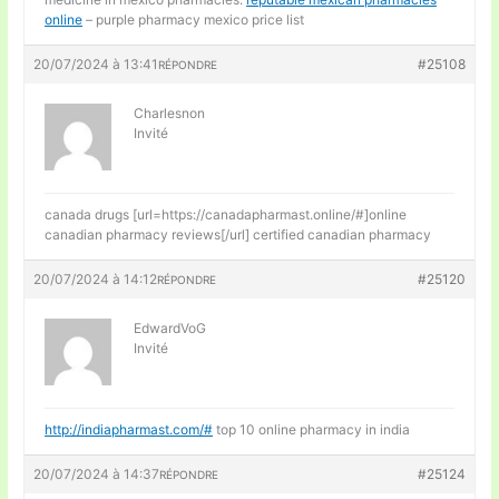
online
– purple pharmacy mexico price list
20/07/2024 à 13:41
#25108
RÉPONDRE
Charlesnon
Invité
canada drugs [url=https://canadapharmast.online/#]online
canadian pharmacy reviews[/url] certified canadian pharmacy
20/07/2024 à 14:12
#25120
RÉPONDRE
EdwardVoG
Invité
http://indiapharmast.com/#
top 10 online pharmacy in india
20/07/2024 à 14:37
#25124
RÉPONDRE