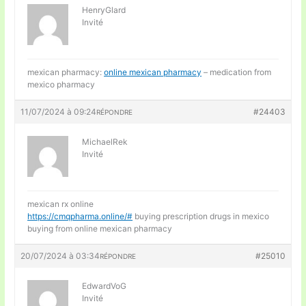
HenryGlard
Invité
mexican pharmacy:
online mexican pharmacy
– medication from
mexico pharmacy
11/07/2024 à 09:24
#24403
RÉPONDRE
MichaelRek
Invité
mexican rx online
https://cmqpharma.online/#
buying prescription drugs in mexico
buying from online mexican pharmacy
20/07/2024 à 03:34
#25010
RÉPONDRE
EdwardVoG
Invité