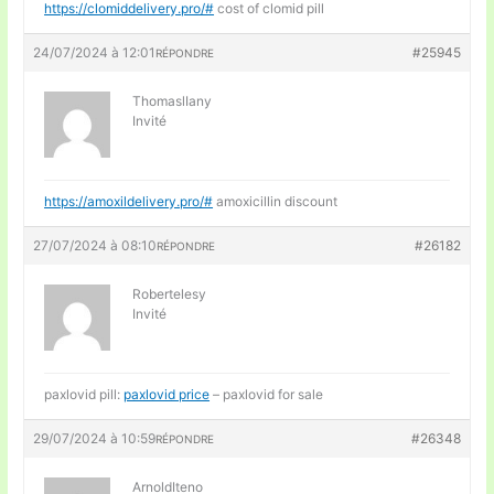
https://clomiddelivery.pro/#
cost of clomid pill
24/07/2024 à 12:01
#25945
RÉPONDRE
ThomaslIany
Invité
https://amoxildelivery.pro/#
amoxicillin discount
27/07/2024 à 08:10
#26182
RÉPONDRE
Robertelesy
Invité
paxlovid pill:
paxlovid price
– paxlovid for sale
29/07/2024 à 10:59
#26348
RÉPONDRE
ArnoldIteno