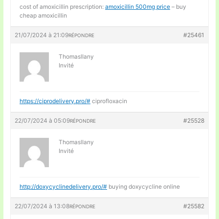
cost of amoxicillin prescription:
amoxicillin 500mg price
– buy
cheap amoxicillin
21/07/2024 à 21:09
#25461
RÉPONDRE
ThomaslIany
Invité
https://ciprodelivery.pro/#
ciprofloxacin
22/07/2024 à 05:09
#25528
RÉPONDRE
ThomaslIany
Invité
http://doxycyclinedelivery.pro/#
buying doxycycline online
22/07/2024 à 13:08
#25582
RÉPONDRE