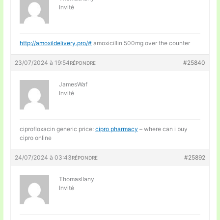
Invité
http://amoxildelivery.pro/#
amoxicillin 500mg over the counter
23/07/2024 à 19:54
#25840
RÉPONDRE
JamesWaf
Invité
ciprofloxacin generic price:
cipro pharmacy
– where can i buy
cipro online
24/07/2024 à 03:43
#25892
RÉPONDRE
ThomaslIany
Invité