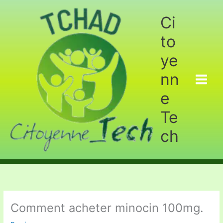
Aller
au
Ci
contenu
to
ye
nn
e
Te
ch
Comment acheter minocin 100mg.