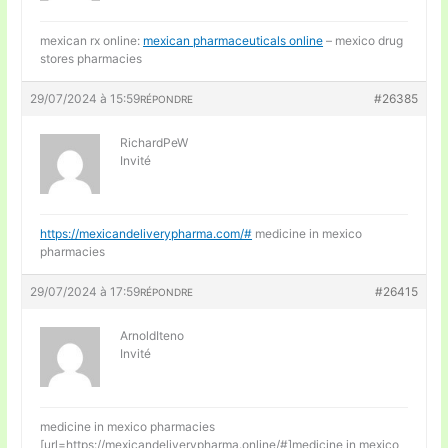
mexican rx online:
mexican pharmaceuticals online
– mexico drug
stores pharmacies
29/07/2024 à 15:59
#26385
RÉPONDRE
RichardPeW
Invité
https://mexicandeliverypharma.com/#
medicine in mexico
pharmacies
29/07/2024 à 17:59
#26415
RÉPONDRE
ArnoldIteno
Invité
medicine in mexico pharmacies
[url=https://mexicandeliverypharma.online/#]medicine in mexico