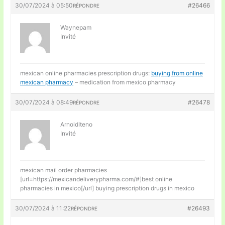
30/07/2024 à 05:50
#26466
RÉPONDRE
Waynepam
Invité
mexican online pharmacies prescription drugs:
buying from online
mexican pharmacy
– medication from mexico pharmacy
30/07/2024 à 08:49
#26478
RÉPONDRE
ArnoldIteno
Invité
mexican mail order pharmacies
[url=https://mexicandeliverypharma.com/#]best online
pharmacies in mexico[/url] buying prescription drugs in mexico
30/07/2024 à 11:22
#26493
RÉPONDRE