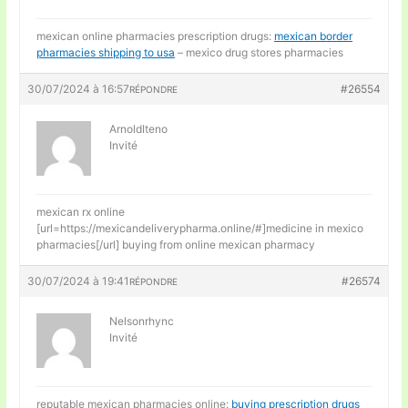
mexican online pharmacies prescription drugs:
mexican border
pharmacies shipping to usa
– mexico drug stores pharmacies
30/07/2024 à 16:57
#26554
RÉPONDRE
ArnoldIteno
Invité
mexican rx online
[url=https://mexicandeliverypharma.online/#]medicine in mexico
pharmacies[/url] buying from online mexican pharmacy
30/07/2024 à 19:41
#26574
RÉPONDRE
Nelsonrhync
Invité
reputable mexican pharmacies online:
buying prescription drugs