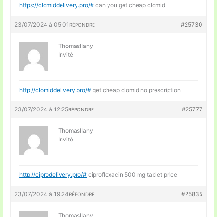
https://clomiddelivery.pro/#
can you get cheap clomid
23/07/2024 à 05:01
#25730
RÉPONDRE
ThomaslIany
Invité
http://clomiddelivery.pro/#
get cheap clomid no prescription
23/07/2024 à 12:25
#25777
RÉPONDRE
ThomaslIany
Invité
http://ciprodelivery.pro/#
ciprofloxacin 500 mg tablet price
23/07/2024 à 19:24
#25835
RÉPONDRE
ThomaslIany