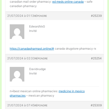
canadian mail order pharmacy:
ed meds online canada
– safe
canadian pharmacy
21/07/2024 à 01:13
#25239
RÉPONDRE
EdwardVoG
Invité
https://canadapharmast.online/#
canada drugstore pharmacy rx
21/07/2024 à 02:33
#25254
RÉPONDRE
Davidvudge
Invité
п»їbest mexican online pharmacies:
medicine in mexico
pharmacies
– mexican pharmacy
21/07/2024 à 07:45
#25309
RÉPONDRE