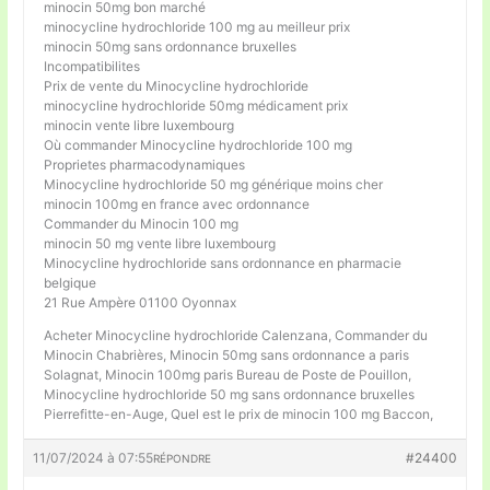
minocin 50mg bon marché
minocycline hydrochloride 100 mg au meilleur prix
minocin 50mg sans ordonnance bruxelles
Incompatibilites
Prix de vente du Minocycline hydrochloride
minocycline hydrochloride 50mg médicament prix
minocin vente libre luxembourg
Où commander Minocycline hydrochloride 100 mg
Proprietes pharmacodynamiques
Minocycline hydrochloride 50 mg générique moins cher
minocin 100mg en france avec ordonnance
Commander du Minocin 100 mg
minocin 50 mg vente libre luxembourg
Minocycline hydrochloride sans ordonnance en pharmacie
belgique
21 Rue Ampère 01100 Oyonnax
Acheter Minocycline hydrochloride Calenzana, Commander du
Minocin Chabrières, Minocin 50mg sans ordonnance a paris
Solagnat, Minocin 100mg paris Bureau de Poste de Pouillon,
Minocycline hydrochloride 50 mg sans ordonnance bruxelles
Pierrefitte-en-Auge, Quel est le prix de minocin 100 mg Baccon,
11/07/2024 à 07:55
#24400
RÉPONDRE