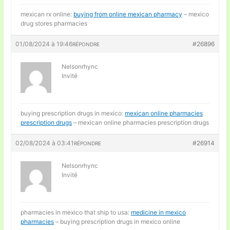
mexican rx online:
buying from online mexican pharmacy
– mexico
drug stores pharmacies
01/08/2024 à 19:46
#26896
RÉPONDRE
Nelsonrhync
Invité
buying prescription drugs in mexico:
mexican online pharmacies
prescription drugs
– mexican online pharmacies prescription drugs
02/08/2024 à 03:41
#26914
RÉPONDRE
Nelsonrhync
Invité
pharmacies in mexico that ship to usa:
medicine in mexico
pharmacies
– buying prescription drugs in mexico online