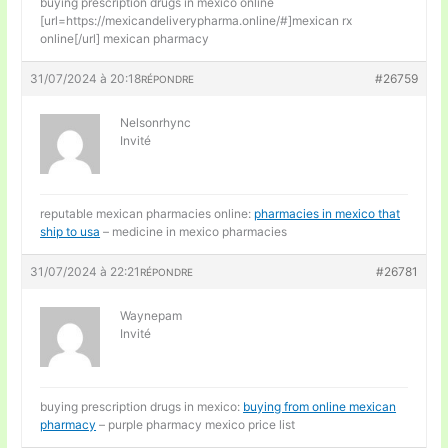
buying prescription drugs in mexico online
[url=https://mexicandeliverypharma.online/#]mexican rx
online[/url] mexican pharmacy
31/07/2024 à 20:18
#26759
RÉPONDRE
Nelsonrhync
Invité
reputable mexican pharmacies online:
pharmacies in mexico that
ship to usa
– medicine in mexico pharmacies
31/07/2024 à 22:21
#26781
RÉPONDRE
Waynepam
Invité
buying prescription drugs in mexico:
buying from online mexican
pharmacy
– purple pharmacy mexico price list