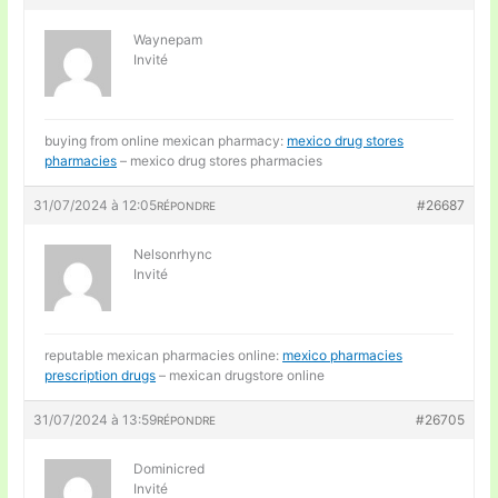
Waynepam
Invité
buying from online mexican pharmacy:
mexico drug stores
pharmacies
– mexico drug stores pharmacies
31/07/2024 à 12:05
#26687
RÉPONDRE
Nelsonrhync
Invité
reputable mexican pharmacies online:
mexico pharmacies
prescription drugs
– mexican drugstore online
31/07/2024 à 13:59
#26705
RÉPONDRE
Dominicred
Invité