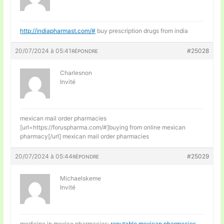
http://indiapharmast.com/#
buy prescription drugs from india
20/07/2024 à 05:41
#25028
RÉPONDRE
Charlesnon
Invité
mexican mail order pharmacies
[url=https://foruspharma.com/#]buying from online mexican
pharmacy[/url] mexican mail order pharmacies
20/07/2024 à 05:44
#25029
RÉPONDRE
Michaelskeme
Invité
medicine in mexico pharmacies:
reputable mexican pharmacies