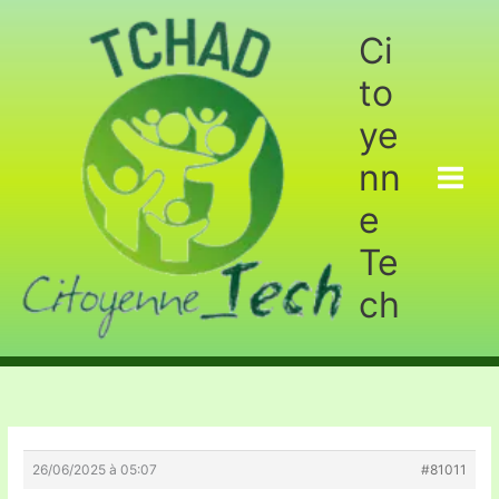
Aller
au
Ci
contenu
to
ye
nn
e
Te
ch
26/06/2025 à 05:07
#81011