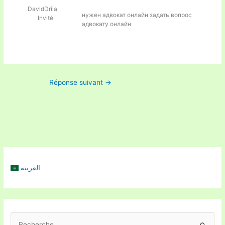
DavidDrila
нужен адвокат онлайн
задать вопрос
Invité
адвокату онлайн
Réponse suivant
→
العربية