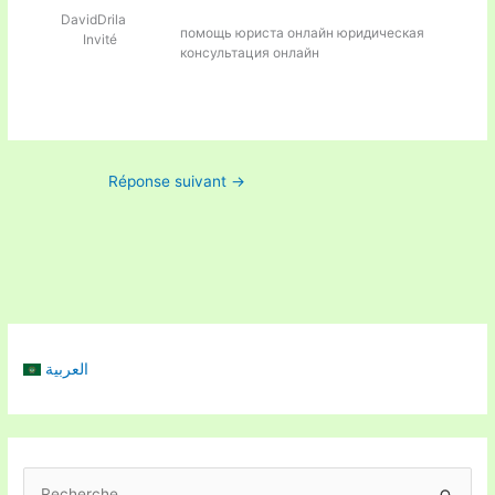
DavidDrila
помощь юриста онлайн
юридическая
Invité
консультация онлайн
Réponse suivant
→
العربية