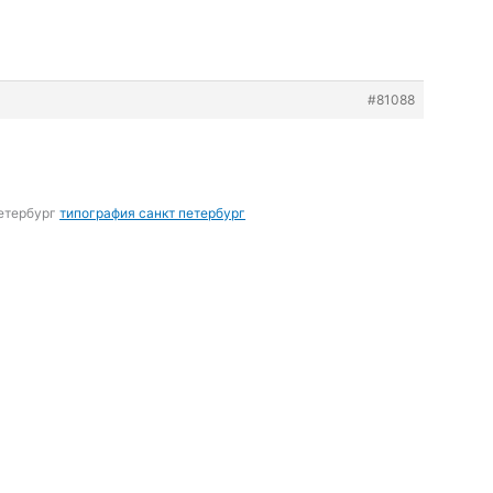
#81088
петербург
типография санкт петербург