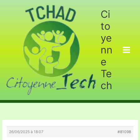
Aller
au
Ci
contenu
to
ye
nn
e
Te
ch
26/06/2025 à 18:07
#81098