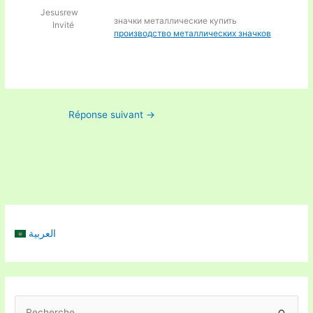
Jesusrew
значки металлические купить
Invité
производство металлических значков
Réponse suivant
→
العربية