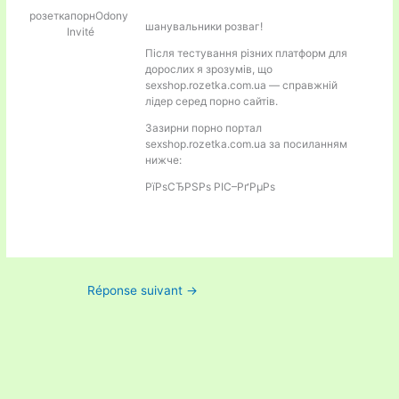
розеткапорнOdony
шанувальники розваг!
Invité
Після тестування різних платформ для
дорослих я зрозумів, що
sexshop.rozetka.com.ua — справжній
лідер серед порно сайтiв.
Зазирни порно портал
sexshop.rozetka.com.ua за посиланням
нижче:
РїРѕСЂРЅРѕ РІС–РґРµРѕ
Réponse suivant
→