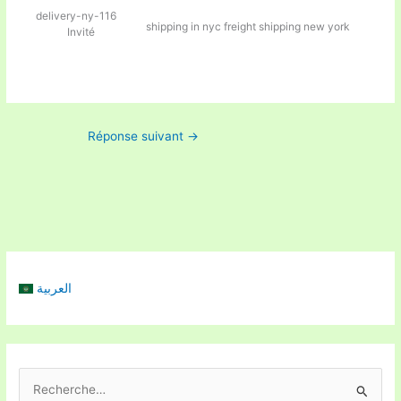
delivery-ny-116
shipping in nyc
freight shipping new york
Invité
Réponse suivant
→
العربية
R