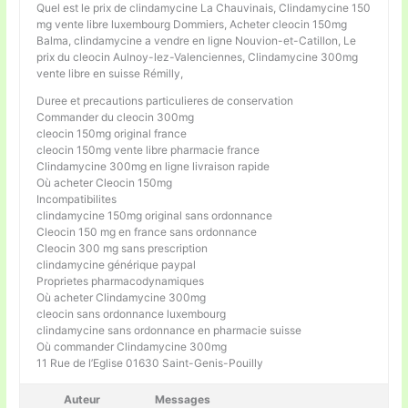
Quel est le prix de clindamycine La Chauvinais, Clindamycine 150
mg vente libre luxembourg Dommiers, Acheter cleocin 150mg
Balma, clindamycine a vendre en ligne Nouvion-et-Catillon, Le
prix du cleocin Aulnoy-lez-Valenciennes, Clindamycine 300mg
vente libre en suisse Rémilly,
Duree et precautions particulieres de conservation
Commander du cleocin 300mg
cleocin 150mg original france
cleocin 150mg vente libre pharmacie france
Clindamycine 300mg en ligne livraison rapide
Où acheter Cleocin 150mg
Incompatibilites
clindamycine 150mg original sans ordonnance
Cleocin 150 mg en france sans ordonnance
Cleocin 300 mg sans prescription
clindamycine générique paypal
Proprietes pharmacodynamiques
Où acheter Clindamycine 300mg
cleocin sans ordonnance luxembourg
clindamycine sans ordonnance en pharmacie suisse
Où commander Clindamycine 300mg
11 Rue de l’Eglise 01630 Saint-Genis-Pouilly
Auteur
Messages