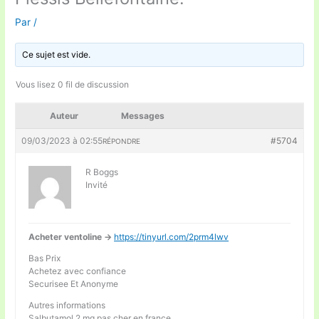
Par
/
Ce sujet est vide.
Vous lisez 0 fil de discussion
Auteur
Messages
09/03/2023 à 02:55
#5704
RÉPONDRE
R Boggs
Invité
Acheter ventoline ->
https://tinyurl.com/2prm4lwv
Bas Prix
Achetez avec confiance
Securisee Et Anonyme
Autres informations
Salbutamol 2 mg pas cher en france