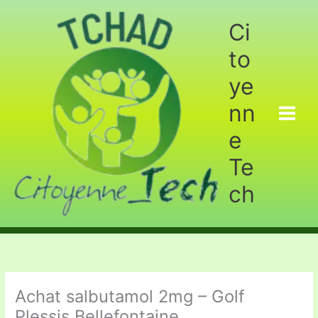
Aller
au
Ci
contenu
to
ye
nn
e
Te
ch
Achat salbutamol 2mg – Golf
Plessis Bellefontaine.