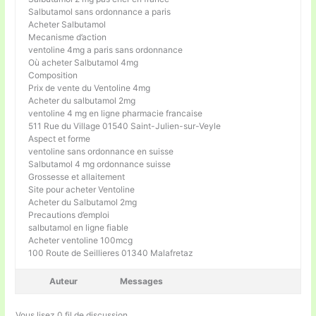
Salbutamol sans ordonnance a paris
Acheter Salbutamol
Mecanisme d’action
ventoline 4mg a paris sans ordonnance
Où acheter Salbutamol 4mg
Composition
Prix de vente du Ventoline 4mg
Acheter du salbutamol 2mg
ventoline 4 mg en ligne pharmacie francaise
511 Rue du Village 01540 Saint-Julien-sur-Veyle
Aspect et forme
ventoline sans ordonnance en suisse
Salbutamol 4 mg ordonnance suisse
Grossesse et allaitement
Site pour acheter Ventoline
Acheter du Salbutamol 2mg
Precautions d’emploi
salbutamol en ligne fiable
Acheter ventoline 100mcg
100 Route de Seillieres 01340 Malafretaz
Auteur
Messages
Vous lisez 0 fil de discussion