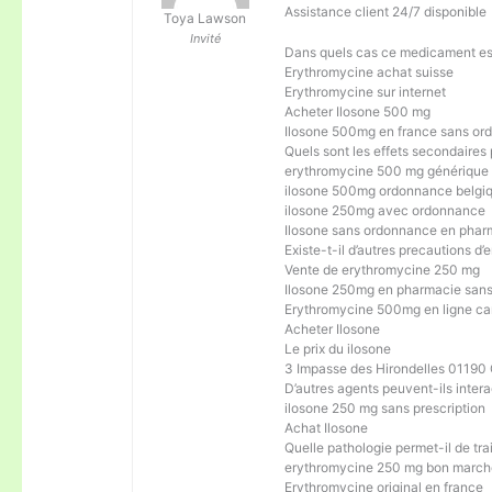
Assistance client 24/7 disponible
Toya Lawson
Invité
Dans quels cas ce medicament est
Erythromycine achat suisse
Erythromycine sur internet
Acheter Ilosone 500 mg
Ilosone 500mg en france sans o
Quels sont les effets secondaire
erythromycine 500 mg générique
ilosone 500mg ordonnance belgi
ilosone 250mg avec ordonnance
Ilosone sans ordonnance en phar
Existe-t-il d’autres precautions d
Vente de erythromycine 250 mg
Ilosone 250mg en pharmacie san
Erythromycine 500mg en ligne c
Acheter Ilosone
Le prix du ilosone
3 Impasse des Hirondelles 01190
D’autres agents peuvent-ils inte
ilosone 250 mg sans prescription
Achat Ilosone
Quelle pathologie permet-il de tra
erythromycine 250 mg bon march
Erythromycine original en france