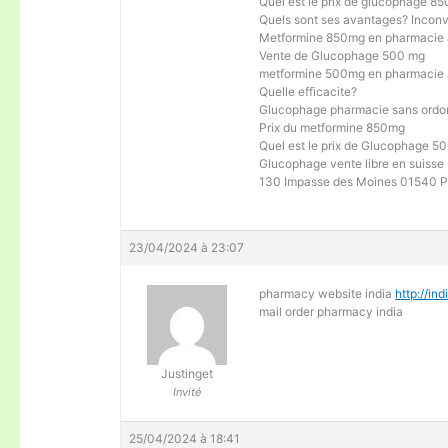
Quel est le prix de glucophage 8
Quels sont ses avantages? Incon
Metformine 850mg en pharmacie
Vente de Glucophage 500 mg
metformine 500mg en pharmacie
Quelle efficacite?
Glucophage pharmacie sans ord
Prix du metformine 850mg
Quel est le prix de Glucophage 
Glucophage vente libre en suisse
130 Impasse des Moines 01540 P
23/04/2024 à 23:07
pharmacy website india
http://in
mail order pharmacy india
Justinget
Invité
25/04/2024 à 18:41