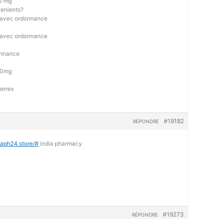
50 mg
venients?
 avec ordonnance
 avec ordonnance
onnance
500mg
errex
#19182
RÉPONDRE
diaph24.store/#
india pharmacy
#19273
RÉPONDRE