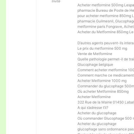
Invité
Acheter metformine 500mg Lespa
pharmacie Bureau de Poste de Hed
pour acheter metformine 850mg 
pharmacie Guilmesnil, Glucophag
metformine paris Fongrave, Achet
Acheter du Metformine 850mg Le
D’autres agents peuvent-ils inte
Le prix du metformine 500 mg
Vente de Metformine
Quelle pathologie permet-il de tra
Glucophage belgique
Comment acheter metformine 1
Comment marche ce medicament
Acheter Metformine 1000 mg
Commander du glucophage 500
Où acheter Metformine 850mg
Acheter Metformine
322 Rue de la Mairie 01450 Laba
A qui s’adresse t’il?
Acheter du glucophage
Où commander Glucophage 500 
Acheter du glucophage
glucophage sans ordonnance pas