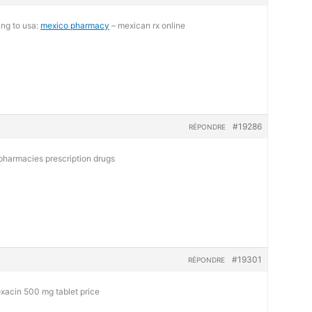
ng to usa:
mexico pharmacy
– mexican rx online
#19286
RÉPONDRE
harmacies prescription drugs
#19301
RÉPONDRE
oxacin 500 mg tablet price