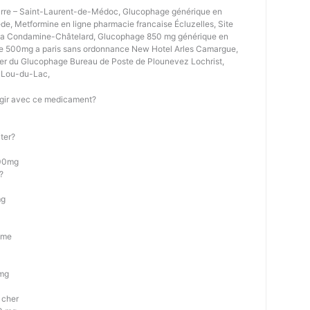
rre – Saint-Laurent-de-Médoc, Glucophage générique en
e, Metformine en ligne pharmacie francaise Écluzelles, Site
La Condamine-Châtelard, Glucophage 850 mg générique en
e 500mg a paris sans ordonnance New Hotel Arles Camargue,
er du Glucophage Bureau de Poste de Plounevez Lochrist,
 Lou-du-Lac,
ragir avec ce medicament?
iter?
000mg
?
mg
lme
mg
 cher