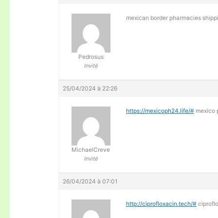
mexican border pharmacies shippi
Pedrosus
Invité
25/04/2024 à 22:26
https://mexicoph24.life/#
mexico p
MichaelCreve
Invité
26/04/2024 à 07:01
http://ciprofloxacin.tech/#
ciprofl