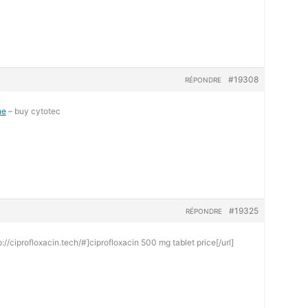
#19308
RÉPONDRE
ne
– buy cytotec
#19325
RÉPONDRE
://ciprofloxacin.tech/#]ciprofloxacin 500 mg tablet price[/url]