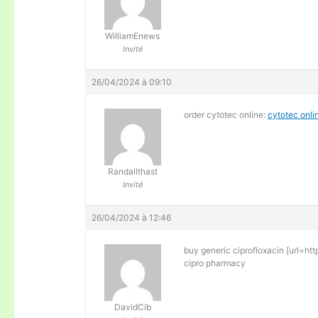
WilliamEnews
Invité
26/04/2024 à 09:10
order cytotec online:
cytotec onli
Randallthast
Invité
26/04/2024 à 12:46
buy generic ciprofloxacin [url=http
cipro pharmacy
DavidCib