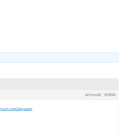
#5694
RÉPONDRE
tinyurl.com/2pyueejr