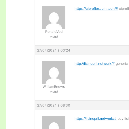
https://ciprofloxacin.tech/#
ciprof
RonaldVed
Invité
27/04/2024 à 00:24
http://lisinopril.network/#
generic l
WilliamEnews
Invité
27/04/2024 à 08:30
https://lisinopril.network/#
buy lisi