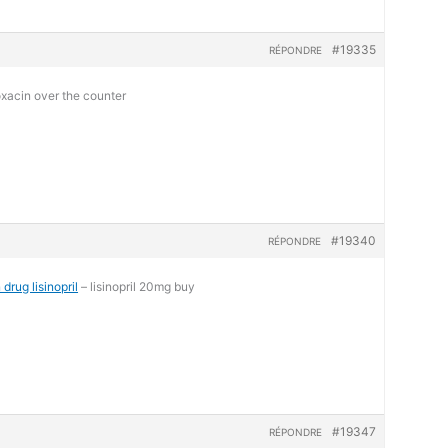
#19335
RÉPONDRE
oxacin over the counter
#19340
RÉPONDRE
 drug lisinopril
– lisinopril 20mg buy
#19347
RÉPONDRE