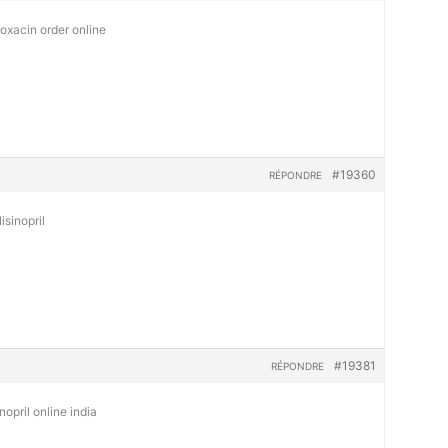
loxacin order online
#19360
RÉPONDRE
isinopril
#19381
RÉPONDRE
nopril online india