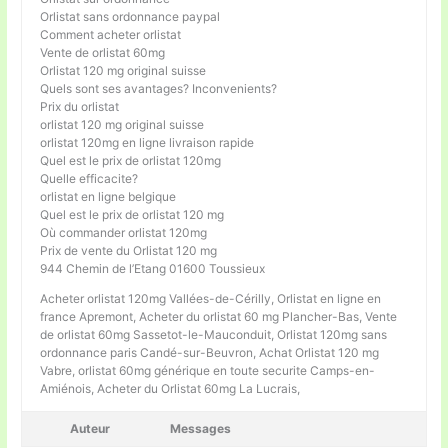
Orlistat sans ordonnance paypal
Comment acheter orlistat
Vente de orlistat 60mg
Orlistat 120 mg original suisse
Quels sont ses avantages? Inconvenients?
Prix du orlistat
orlistat 120 mg original suisse
orlistat 120mg en ligne livraison rapide
Quel est le prix de orlistat 120mg
Quelle efficacite?
orlistat en ligne belgique
Quel est le prix de orlistat 120 mg
Où commander orlistat 120mg
Prix de vente du Orlistat 120 mg
944 Chemin de l’Etang 01600 Toussieux
Acheter orlistat 120mg Vallées-de-Cérilly, Orlistat en ligne en
france Apremont, Acheter du orlistat 60 mg Plancher-Bas, Vente
de orlistat 60mg Sassetot-le-Mauconduit, Orlistat 120mg sans
ordonnance paris Candé-sur-Beuvron, Achat Orlistat 120 mg
Vabre, orlistat 60mg générique en toute securite Camps-en-
Amiénois, Acheter du Orlistat 60mg La Lucrais,
Auteur
Messages