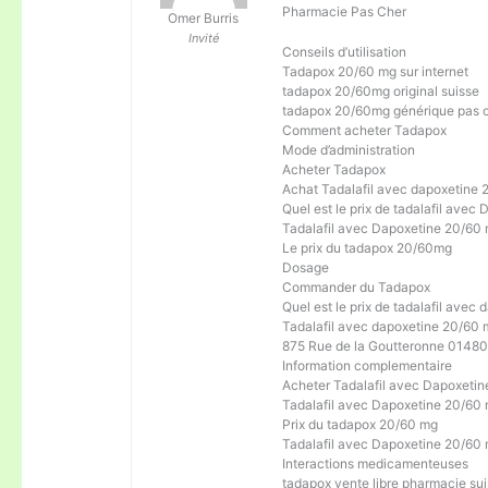
Pharmacie Pas Cher
Omer Burris
Invité
Conseils d’utilisation
Tadapox 20/60 mg sur internet
tadapox 20/60mg original suisse
tadapox 20/60mg générique pas 
Comment acheter Tadapox
Mode d’administration
Acheter Tadapox
Achat Tadalafil avec dapoxetine
Quel est le prix de tadalafil ave
Tadalafil avec Dapoxetine 20/60
Le prix du tadapox 20/60mg
Dosage
Commander du Tadapox
Quel est le prix de tadalafil avec
Tadalafil avec dapoxetine 20/60 
875 Rue de la Goutteronne 01480
Information complementaire
Acheter Tadalafil avec Dapoxeti
Tadalafil avec Dapoxetine 20/60 
Prix du tadapox 20/60 mg
Tadalafil avec Dapoxetine 20/60 
Interactions medicamenteuses
tadapox vente libre pharmacie su