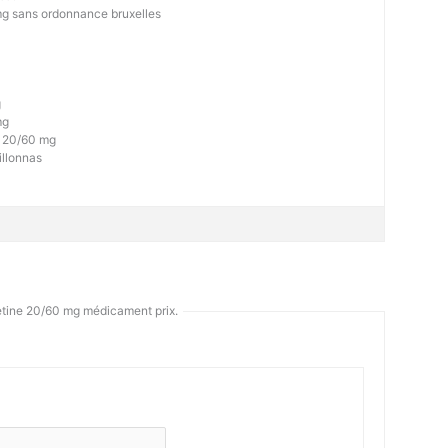
mg sans ordonnance bruxelles
g
mg
e 20/60 mg
llonnas
etine 20/60 mg médicament prix.