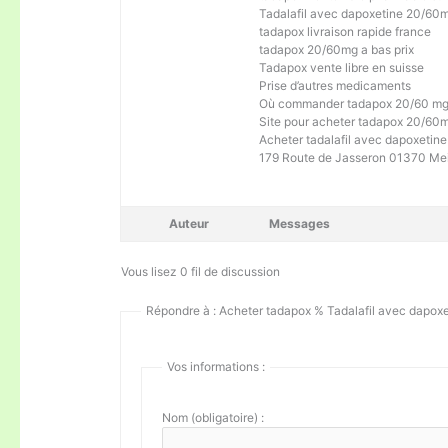
Tadalafil avec dapoxetine 20/60
tadapox livraison rapide france
tadapox 20/60mg a bas prix
Tadapox vente libre en suisse
Prise d’autres medicaments
Où commander tadapox 20/60 m
Site pour acheter tadapox 20/60
Acheter tadalafil avec dapoxetin
179 Route de Jasseron 01370 Mei
Auteur
Messages
Vous lisez 0 fil de discussion
Répondre à : Acheter tadapox % Tadalafil avec dapox
Vos informations :
Nom (obligatoire) :