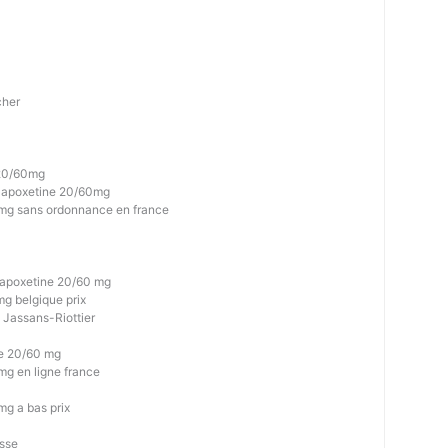
cher
 20/60mg
c Dapoxetine 20/60mg
 mg sans ordonnance en france
 dapoxetine 20/60 mg
mg belgique prix
 Jassans-Riottier
ne 20/60 mg
mg en ligne france
mg a bas prix
isse