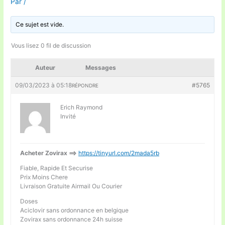
Par
/
Ce sujet est vide.
Vous lisez 0 fil de discussion
Auteur
Messages
09/03/2023 à 05:18
#5765
RÉPONDRE
Erich Raymond
Invité
Acheter Zovirax ==>
https://tinyurl.com/2mada5rb
Fiable, Rapide Et Securise
Prix Moins Chere
Livraison Gratuite Airmail Ou Courier
Doses
Aciclovir sans ordonnance en belgique
Zovirax sans ordonnance 24h suisse