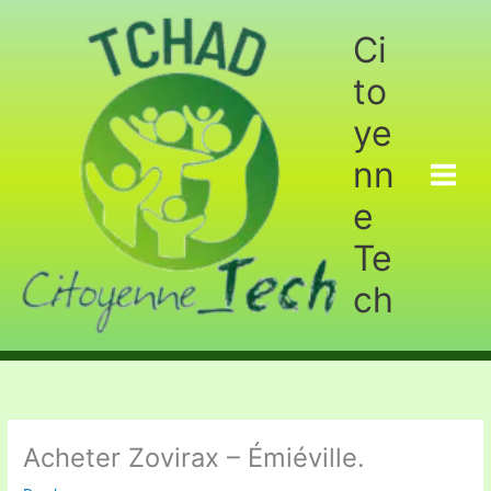
Aller
au
Ci
contenu
to
ye
nn
e
Te
ch
Acheter Zovirax – Émiéville.