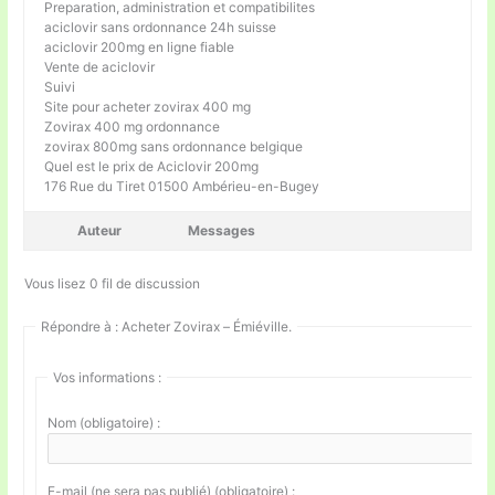
Preparation, administration et compatibilites
aciclovir sans ordonnance 24h suisse
aciclovir 200mg en ligne fiable
Vente de aciclovir
Suivi
Site pour acheter zovirax 400 mg
Zovirax 400 mg ordonnance
zovirax 800mg sans ordonnance belgique
Quel est le prix de Aciclovir 200mg
176 Rue du Tiret 01500 Ambérieu-en-Bugey
Auteur
Messages
Vous lisez 0 fil de discussion
Répondre à : Acheter Zovirax – Émiéville.
Vos informations :
Nom (obligatoire) :
E-mail (ne sera pas publié) (obligatoire) :