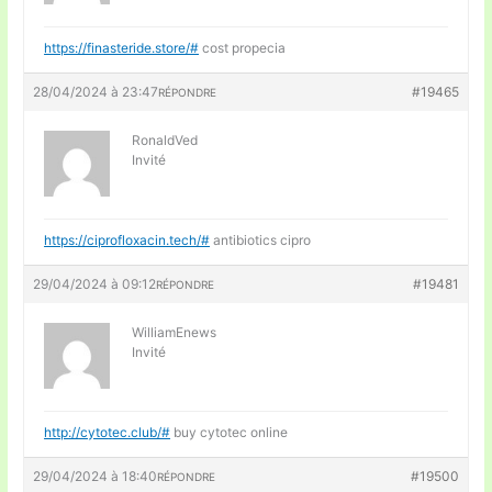
https://finasteride.store/#
cost propecia
28/04/2024 à 23:47
#19465
RÉPONDRE
RonaldVed
Invité
https://ciprofloxacin.tech/#
antibiotics cipro
29/04/2024 à 09:12
#19481
RÉPONDRE
WilliamEnews
Invité
http://cytotec.club/#
buy cytotec online
29/04/2024 à 18:40
#19500
RÉPONDRE