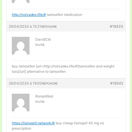
http://nolvadex.life/#
tamoxifen medication
26/04/2024 à 15:21
#19333
RÉPONDRE
DavidCib
Invité
buy tamoxifen [url=http://nolvadex.life/#]tamoxifen and weight
loss[/url] alternative to tamoxifen
26/04/2024 à 19:00
#19342
RÉPONDRE
RonaldVed
Invité
https://lisinopril.network/#
buy cheap lisinopril 40 mg no
prescription