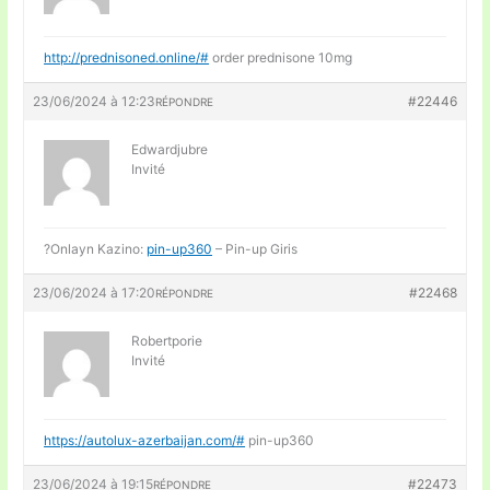
http://prednisoned.online/#
order prednisone 10mg
23/06/2024 à 12:23
#22446
RÉPONDRE
Edwardjubre
Invité
?Onlayn Kazino:
pin-up360
– Pin-up Giris
23/06/2024 à 17:20
#22468
RÉPONDRE
Robertporie
Invité
https://autolux-azerbaijan.com/#
pin-up360
23/06/2024 à 19:15
#22473
RÉPONDRE