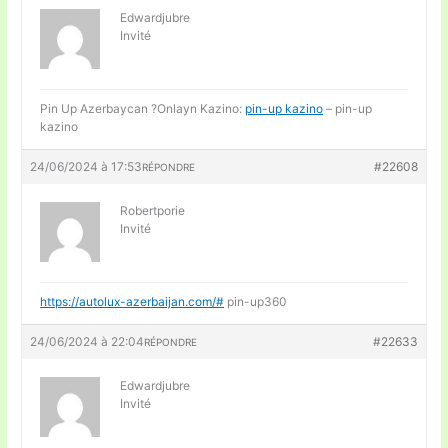
Edwardjubre
Invité
Pin Up Azerbaycan ?Onlayn Kazino:
pin-up kazino
– pin-up
kazino
24/06/2024 à 17:53
#22608
RÉPONDRE
Robertporie
Invité
https://autolux-azerbaijan.com/#
pin-up360
24/06/2024 à 22:04
#22633
RÉPONDRE
Edwardjubre
Invité