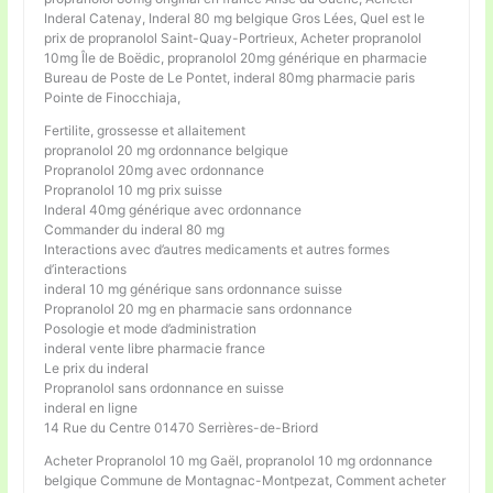
Inderal Catenay, Inderal 80 mg belgique Gros Lées, Quel est le
prix de propranolol Saint-Quay-Portrieux, Acheter propranolol
10mg Île de Boëdic, propranolol 20mg générique en pharmacie
Bureau de Poste de Le Pontet, inderal 80mg pharmacie paris
Pointe de Finocchiaja,
Fertilite, grossesse et allaitement
propranolol 20 mg ordonnance belgique
Propranolol 20mg avec ordonnance
Propranolol 10 mg prix suisse
Inderal 40mg générique avec ordonnance
Commander du inderal 80 mg
Interactions avec d’autres medicaments et autres formes
d’interactions
inderal 10 mg générique sans ordonnance suisse
Propranolol 20 mg en pharmacie sans ordonnance
Posologie et mode d’administration
inderal vente libre pharmacie france
Le prix du inderal
Propranolol sans ordonnance en suisse
inderal en ligne
14 Rue du Centre 01470 Serrières-de-Briord
Acheter Propranolol 10 mg Gaël, propranolol 10 mg ordonnance
belgique Commune de Montagnac-Montpezat, Comment acheter