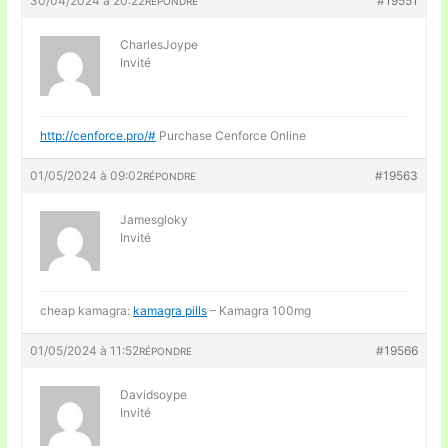
30/04/2024 à 20:22
#19551
RÉPONDRE
CharlesJoype
Invité
http://cenforce.pro/#
Purchase Cenforce Online
01/05/2024 à 09:02
#19563
RÉPONDRE
Jamesgloky
Invité
cheap kamagra:
kamagra pills
– Kamagra 100mg
01/05/2024 à 11:52
#19566
RÉPONDRE
Davidsoype
Invité