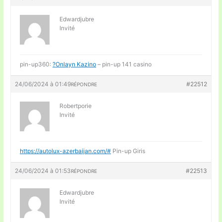
Edwardjubre
Invité
pin-up360:
?Onlayn Kazino
– pin-up 141 casino
24/06/2024 à 01:49
#22512
RÉPONDRE
Robertporie
Invité
https://autolux-azerbaijan.com/#
Pin-up Giris
24/06/2024 à 01:53
#22513
RÉPONDRE
Edwardjubre
Invité