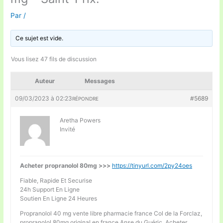
Par
/
Ce sujet est vide.
Vous lisez 47 fils de discussion
Auteur
Messages
09/03/2023 à 02:23
#5689
RÉPONDRE
Aretha Powers
Invité
Acheter propranolol 80mg >>>
https://tinyurl.com/2py24oes
Fiable, Rapide Et Securise
24h Support En Ligne
Soutien En Ligne 24 Heures
Propranolol 40 mg vente libre pharmacie france Col de la Forclaz,
propranolol 80mg original en france Anse du Guéric, Acheter