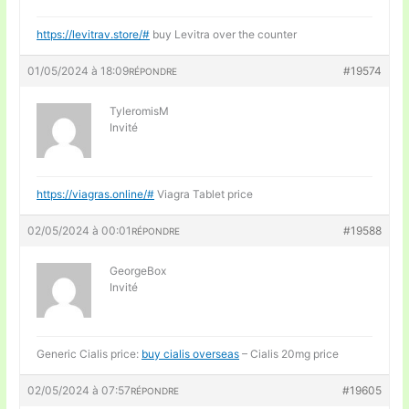
https://levitrav.store/#
buy Levitra over the counter
01/05/2024 à 18:09
#19574
RÉPONDRE
TyleromisM
Invité
https://viagras.online/#
Viagra Tablet price
02/05/2024 à 00:01
#19588
RÉPONDRE
GeorgeBox
Invité
Generic Cialis price:
buy cialis overseas
– Cialis 20mg price
02/05/2024 à 07:57
#19605
RÉPONDRE