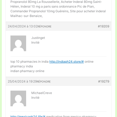
Propranolol 80mg La Roussellerie, Acheter Inderal 80mg Saint-
Hélen, Inderal 10 mg a paris sans ordonnance Pic de Pian,
Commander Propranolol 10mg Guéreins, Site pour acheter inderal
Mailhac-sur-Benaize,
24/04/2024 à 13:02
#19209
RÉPONDRE
Justinget
Invité
top 10 pharmacies in india
http://indiaph24.store/#
online
pharmacy india
indian pharmacy online
25/04/2024 à 19:29
#19279
RÉPONDRE
MichaelCreve
Invité
http://mexicoph24.life/#
medication from mexico pharmacy