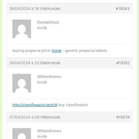
26/04/2024 à 19:14
#19343
RÉPONDRE
Randallthast
Invité
buying propecia price:
home
– generic propecia tablets
26/04/2024 à 22:26
#19352
RÉPONDRE
WilliamEnews
Invité
http://ciprofloxacin.tech/#
buy ciprofloxacin
27/04/2024 à 06:16
#19374
RÉPONDRE
WilliamEnews
Invité