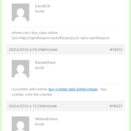
DavidCib
Invité
where can i buy cipro online
[url=http://ciprofloxacin.tech/#]cipro[/url] cipro ciprofloxacin
26/04/2024 à 09:49
#19312
RÉPONDRE
Randallthast
Invité
ï»¿cytotec pills online:
buy cytotec pills online cheap
– buy
cytotec over the counter
26/04/2024 à 13:22
#19327
RÉPONDRE
WilliamEnews
Invité