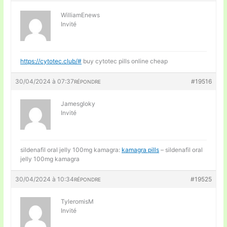
WilliamEnews
Invité
https://cytotec.club/#
buy cytotec pills online cheap
30/04/2024 à 07:37
#19516
RÉPONDRE
Jamesgloky
Invité
sildenafil oral jelly 100mg kamagra:
kamagra pills
– sildenafil oral
jelly 100mg kamagra
30/04/2024 à 10:34
#19525
RÉPONDRE
TyleromisM
Invité