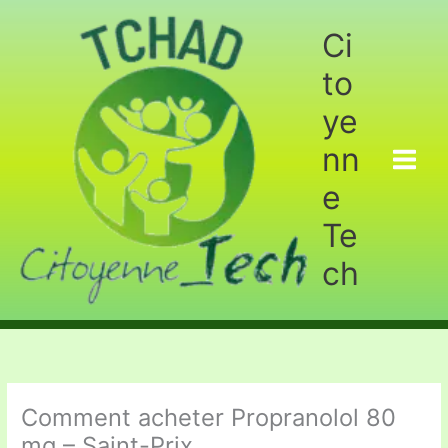
Aller
au
Ci
contenu
to
ye
nn
e
Te
ch
Comment acheter Propranolol 80
mg – Saint-Prix.