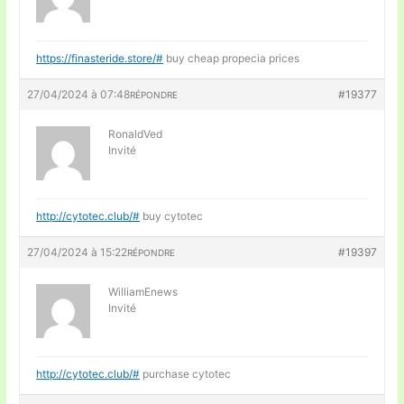
https://finasteride.store/#
buy cheap propecia prices
27/04/2024 à 07:48
#19377
RÉPONDRE
RonaldVed
Invité
http://cytotec.club/#
buy cytotec
27/04/2024 à 15:22
#19397
RÉPONDRE
WilliamEnews
Invité
http://cytotec.club/#
purchase cytotec