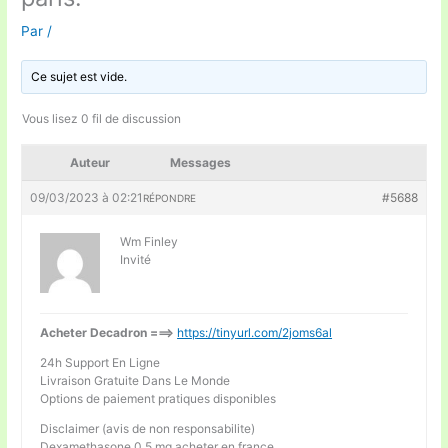
Par
/
Ce sujet est vide.
Vous lisez 0 fil de discussion
Auteur
Messages
09/03/2023 à 02:21
#5688
RÉPONDRE
Wm Finley
Invité
Acheter Decadron ===>
https://tinyurl.com/2joms6al
24h Support En Ligne
Livraison Gratuite Dans Le Monde
Options de paiement pratiques disponibles
Disclaimer (avis de non responsabilite)
Dexamethasone 0,5 mg acheter en france