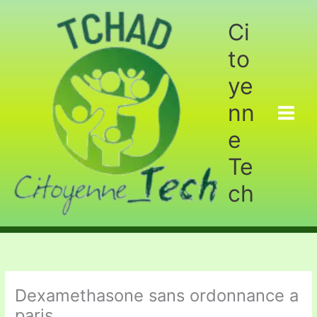
Aller
au
Ci
contenu
to
ye
nn
e
Te
ch
Dexamethasone sans ordonnance a
paris.